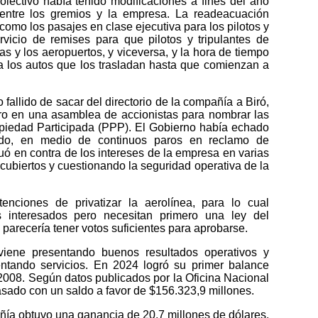
lectivo había tenido modificaciones a fines del año
entre los gremios y la empresa. La readeacuación
es como los pasajes en clase ejecutiva para los pilotos y
ervicio de remises para que pilotos y tripulantes de
as y los aeropuertos, y viceversa, y la hora de tiempo
a los autos que los trasladan hasta que comienzan a
o fallido de sacar del directorio de la compañía a Biró,
o en una asamblea de accionistas para nombrar las
piedad Participada (PPP). El Gobierno había echado
sado, en medio de continuos paros en reclamo de
tuó en contra de los intereses de la empresa en varias
ubiertos y cuestionando la seguridad operativa de la
enciones de privatizar la aerolínea, para lo cual
interesados pero necesitan primero una ley del
arecería tener votos suficientes para aprobarse.
viene presentando buenos resultados operativos y
ntando servicios. En 2024 logró su primer balance
 2008. Según datos publicados por la Oficina Nacional
asado con un saldo a favor de $156.323,9 millones.
añía obtuvo una ganancia de 20,7 millones de dólares.