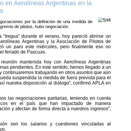
o en Aerolíneas Argentinas en la
a
gociaciones por la definición de una medida de
l gremio de pilotos, hubo negociación
tregua” durante el verano, hoy pareció abrirse un
Aerolíneas Argentinas y la Asociación de Pilotos de
zó un paro este miércoles, pero finalmente eso no
 el feriado de Pascuas.
reunión mantenida hoy con Aerolíneas Argentinas
emas pendientes. En este sentido, hemos llegado a un
y continuaremos trabajando en otros asuntos que aún
 queda suspendida la medida de fuera prevista para el
 así nuestra disposición al diálogo”, confirmó APLA en
s las negociaciones paritarias, teniendo en cuenta
micos en el país que han impactado de manera
flación y afectan de forma directa a nuestros ingresos”,
sión son los salarios y cuestiones vinculadas al
vo.