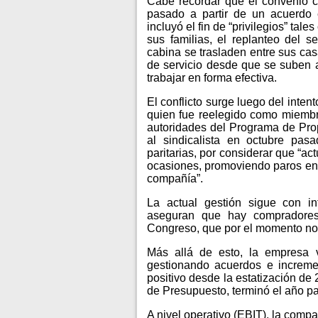
Cabe recordar que el convenio co
pasado a partir de un acuerdo 
incluyó el fin de “privilegios” tal
sus familias, el replanteo del s
cabina se trasladen entre sus cas
de servicio desde que se suben 
trabajar en forma efectiva.
El conflicto surge luego del intent
quien fue reelegido como miembr
autoridades del Programa de Pro
al sindicalista en octubre pa
paritarias, por considerar que “ac
ocasiones, promoviendo paros enc
compañía”.
La actual gestión sigue con int
aseguran que hay compradores 
Congreso, que por el momento no p
Más allá de esto, la empresa 
gestionando acuerdos e increme
positivo desde la estatización de
de Presupuesto, terminó el año p
A nivel operativo (EBIT), la comp