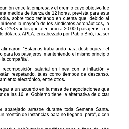
reunión entre la empresa y el gremio cuyo objetivo fue
una medida de fuerza de 12 horas, prevista para este
odía, sobre todo teniendo en cuenta que, debido al
hirieron la mayoría de los sindicatos aeronáuticos, la
lar 258 vuelos que afectaron a 20.000 pasajeros, con
de dólares. APLA, encabezado por Pablo Biró, iba ser
 afirmaron: “Estamos trabajando para desbloquear el
icio para los pasajeros, manteniendo el mismo principio
e la compañía”.
 recomposición salarial en línea con la inflación y
stán respetando, tales como tiempos de descanso,
miento electrónico, entre otros.
llegar a un acuerdo en la mesa de negociaciones que
 de las 16, el Gobierno tiene la alternativa de dictar
er aparejado arrastre durante toda Semana Santa.
 montón de instancias para no llegar al paro”, dicen