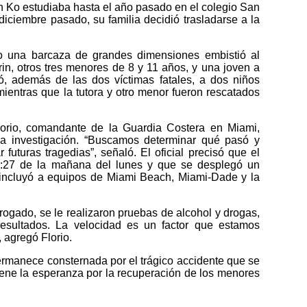
n Ko estudiaba hasta el año pasado en el colegio San
iciembre pasado, su familia decidió trasladarse a la
do una barcaza de grandes dimensiones embistió al
rin, otros tres menores de 8 y 11 años, y una joven a
jó, además de las dos víctimas fatales, a dos niños
 mientras que la tutora y otro menor fueron rescatados
lorio, comandante de la Guardia Costera en Miami,
 la investigación. “Buscamos determinar qué pasó y
 futuras tragedias”, señaló. El oficial precisó que el
11:27 de la mañana del lunes y que se desplegó un
 incluyó a equipos de Miami Beach, Miami-Dade y la
rrogado, se le realizaron pruebas de alcohol y drogas,
esultados. La velocidad es un factor que estamos
 agregó Florio.
manece consternada por el trágico accidente que se
iene la esperanza por la recuperación de los menores