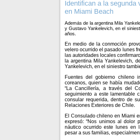
Identifican a la segunda 
en Miami Beach
Además de la argentina Mila Yankele
y Gustavo Yankelevich, en el siniest
años.
En medio de la conmoción provo
velero ocurrido el pasado lunes fr
las autoridades locales confirmar
la argentina Mila Yankelevich, 
Yankelevich, en el siniestro tambi
Fuentes del gobierno chileno i
coreanos, quien se había mudado
“La Cancillería, a través del
seguimiento a este lamentable ca
consular requerida, dentro de s
Relaciones Exteriores de Chile.
El Consulado chileno en Miami e
expresó: “Nos unimos al dolor p
náutico ocurrido este lunes e
pesar a sus familias, especialmen