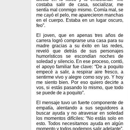
costaba salir de casa, socializar, me
sentía mal conmigo mismo. Comía mal, se
me cayó el pelo, me aparecieron manchas
en el cuerpo. Estaba en un lugar oscuro,
feo”.
El joven, que en apenas tres años de
carrera logró comprarse una casa para su
madre gracias a su éxito en las redes,
reveló que detrás de sus personajes
humorísticos se escondían noches de
soledad y silencio. En ese proceso, contó,
el apoyo familiar fue clave: “De a poquito
empecé a salir, a respirar aire fresco, a
sentirme vivo y alegre como soy yo. Y hoy
me siento bien. Por eso quiero decirte a
vos, si estás pasando lo mismo, que todo
se puede de a poquito”.
El mensaje tuvo un fuerte componente de
empatía, alentando a sus seguidores a
buscar ayuda y no atravesar en soledad
los momentos difíciles: “No estás solo en
esto. Todos necesitamos ayuda en algún
momento y todos podemos salir adelante”.