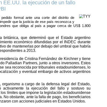
n EE.UU. la ejecución de un fallo
PBI
pedido formal ante una corte del distrito de
mpedir que la justicia de ese país reconozca y
Londres que obliga al país a pagar cerca de US$ 1.800
cia británica, que determinó que el Estado argentino
ecimiento económico difundidas por el INDEC durante
jetivo de mantenerlas por debajo del umbral que habría
respondientes a 2013.
presidencia de Cristina Fernández de Kirchner y tiene
o Palladian Partners, junto a otros inversores. Estos
se sea reconocida por tribunales estadounidenses, lo
localización y eventual embargo de activos argentinos
, organismo a cargo de la defensa legal del Estado,
ó activamente la ejecución del fallo y sostuvo su
los límites que impone la legislación estadounidense
 No obstante, ante la falta de pago, los beneficiarios
vanzaron con acciones judiciales en Estados Unidos.