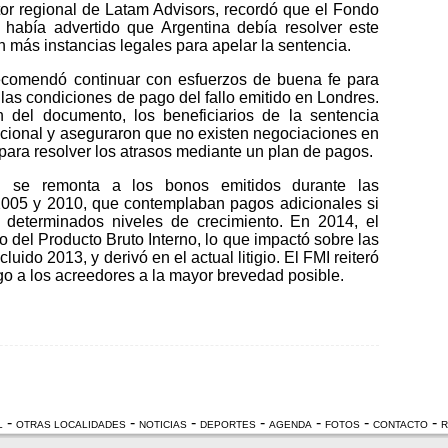
ctor regional de Latam Advisors, recordó que el Fondo
a había advertido que Argentina debía resolver este
n más instancias legales para apelar la sentencia.
recomendó continuar con esfuerzos de buena fe para
las condiciones de pago del fallo emitido en Londres.
n del documento, los beneficiarios de la sentencia
acional y aseguraron que no existen negociaciones en
para resolver los atrasos mediante un plan de pagos.
I se remonta a los bonos emitidos durante las
2005 y 2010, que contemplaban pagos adicionales si
 determinados niveles de crecimiento. En 2014, el
 del Producto Bruto Interno, lo que impactó sobre las
luido 2013, y derivó en el actual litigio. El FMI reiteró
ago a los acreedores a la mayor brevedad posible.
-
-
-
-
-
-
-
L
OTRAS LOCALIDADES
NOTICIAS
DEPORTES
AGENDA
FOTOS
CONTACTO
R