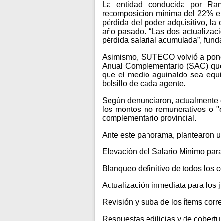
La entidad conducida por Ram
recomposición mínima del 22% en
pérdida del poder adquisitivo, l
año pasado. “Las dos actualizaci
pérdida salarial acumulada”, fun
Asimismo, SUTECO volvió a poner 
Anual Complementario (SAC) que
que el medio aguinaldo sea equiv
bolsillo de cada agente.
Según denunciaron, actualmente e
los montos no remunerativos o "e
complementario provincial.
Ante este panorama, plantearon 
Elevación del Salario Mínimo para
Blanqueo definitivo de todos los
Actualización inmediata para los 
Revisión y suba de los ítems corr
Respuestas edilicias y de cobertu