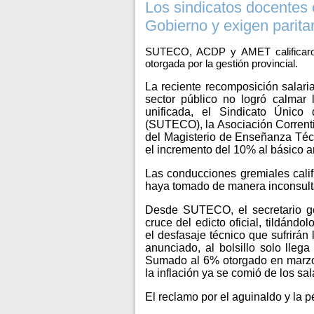
Los sindicatos docentes 
Gobierno y exigen parita
SUTECO, ACDP y AMET calificaron d
otorgada por la gestión provincial.
La reciente recomposición salaria
sector público no logró calmar
unificada, el Sindicato Único
(SUTECO), la Asociación Corrent
del Magisterio de Enseñanza Téc
el incremento del 10% al básico a
Las conducciones gremiales califi
haya tomado de manera inconsulta
Desde SUTECO, el secretario ge
cruce del edicto oficial, tildándo
el desfasaje técnico que sufrirán
anunciado, al bolsillo solo llega
Sumado al 6% otorgado en marzo,
la inflación ya se comió de los sa
El reclamo por el aguinaldo y la 