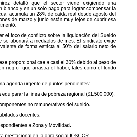
írez detalló que el sector viene exigiendo una
 blanco y en un solo pago para lograr compensar la
a cual acumula un 28% de caída real desde agosto del
ones de marzo y junio están muy lejos de cubrir esa
damentó.
el foco de conflicto sobre la liquidación del Sueldo
 se abonará a mediados de mes. El sindicato exige
alente de forma estricta al 50% del salario neto de
se proporcional cae a casi el 30% debido al peso de
n negro" que arrastra el haber, tales como el fondo
una agenda urgente de puntos pendientes:
 equiparar la línea de pobreza regional ($1.500.000).
 componentes no remunerativos del sueldo.
jubilados docentes.
espondientes a Zona y Movilidad.
ra prestacional en la obra social IOSCOR.