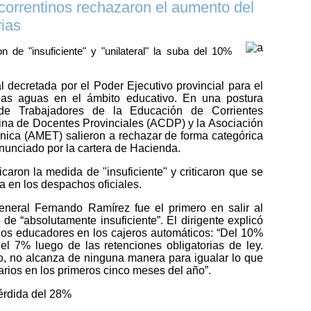
correntinos rechazaron el aumento del
rias
e "insuficiente" y "unilateral" la suba del 10%
l decretada por el Poder Ejecutivo provincial para el
 las aguas en el ámbito educativo. En una postura
 de Trabajadores de la Educación de Corrientes
ina de Docentes Provinciales (ACDP) y la Asociación
nica (AMET) salieron a rechazar de forma categórica
nunciado por la cartera de Hacienda.
caron la medida de "insuficiente" y criticaron que se
 en los despachos oficiales.
neral Fernando Ramírez fue el primero en salir al
lo de “absolutamente insuficiente”. El dirigente explicó
 los educadores en los cajeros automáticos: “Del 10%
 el 7% luego de las retenciones obligatorias de ley.
 no alcanza de ninguna manera para igualar lo que
larios en los primeros cinco meses del año”.
pérdida del 28%