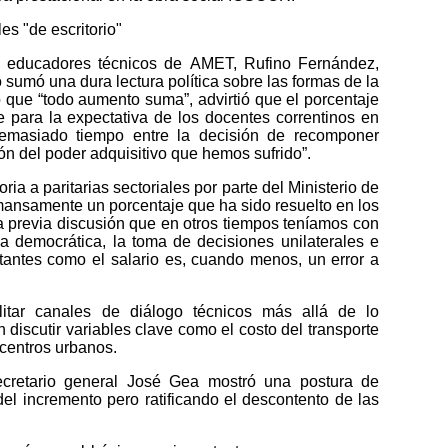
les "de escritorio"
os educadores técnicos de AMET, Rufino Fernández,
 sumó una dura lectura política sobre las formas de la
ió que “todo aumento suma”, advirtió que el porcentaje
e para la expectativa de los docentes correntinos en
demasiado tiempo entre la decisión de recomponer
ón del poder adquisitivo que hemos sufrido”.
oria a paritarias sectoriales por parte del Ministerio de
ansamente un porcentaje que ha sido resuelto en los
a previa discusión que en otros tiempos teníamos con
ca democrática, la toma de decisiones unilaterales e
tantes como el salario es, cuando menos, un error a
litar canales de diálogo técnicos más allá de lo
 discutir variables clave como el costo del transporte
 centros urbanos.
cretario general José Gea mostró una postura de
del incremento pero ratificando el descontento de las