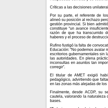
Críticas a las decisiones unilatera
Por su parte, el referente de l
alineó su posición al rechazo pero
gestión provincial. Si bien admit
constituye “un avance insuficient
razón de que ha transcurrido 
haberes y el proceso de destrucci
Rufino fustigó la falta de convocat
Educación: “No podemos avalar m
escritorios gubernamentales sin l
las autoridades. En plena prácti
inconsultas en asuntos tan impor
corregir”.
El titular de AMET exigió habi
pedagógico, advirtiendo que faltan
en las zonas más alejadas de los
Finalmente, desde ACDP, su se
cautela, valorando la naturaleza 
bases.