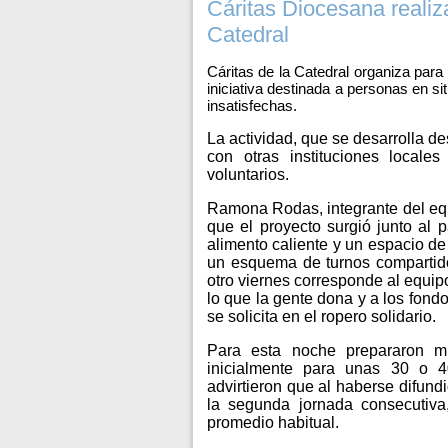
Cáritas Diocesana realiz
Catedral
Cáritas de la Catedral organiza para
iniciativa destinada a personas en s
insatisfechas.
La actividad, que se desarrolla d
con otras instituciones local
voluntarios.
Ramona Rodas, integrante del equ
que el proyecto surgió junto al 
alimento caliente y un espacio de
un esquema de turnos compartido
otro viernes corresponde al equip
lo que la gente dona y a los fond
se solicita en el ropero solidario.
Para esta noche prepararon mb
inicialmente para unas 30 o 4
advirtieron que al haberse difund
la segunda jornada consecutiva
promedio habitual.