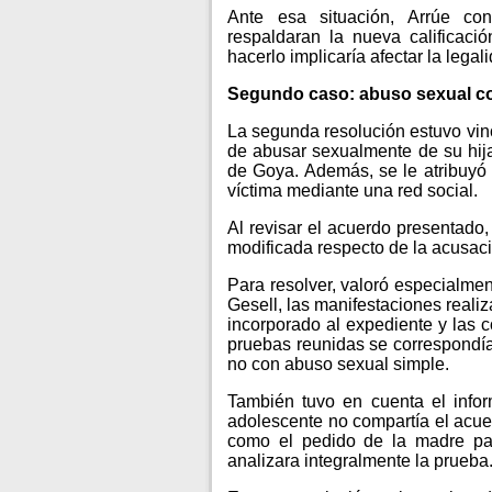
Ante esa situación, Arrúe co
respaldaran la nueva calificaci
hacerlo implicaría afectar la legalid
Segundo caso: abuso sexual co
La segunda resolución estuvo vi
de abusar sexualmente de su hija
de Goya. Además, se le atribuyó 
víctima mediante una red social.
Al revisar el acuerdo presentado, 
modificada respecto de la acusaci
Para resolver, valoró especialme
Gesell, las manifestaciones reali
incorporado al expediente y las c
pruebas reunidas se correspondía
no con abuso sexual simple.
También tuvo en cuenta el info
adolescente no compartía el acuer
como el pedido de la madre par
analizara integralmente la prueba