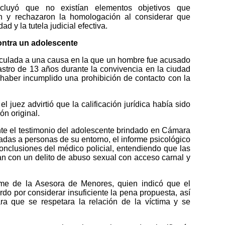
ncluyó que no existían elementos objetivos que
ón y rechazaron la homologación al considerar que
ad y la tutela judicial efectiva.
ntra un adolescente
nculada a una causa en la que un hombre fue acusado
stro de 13 años durante la convivencia en la ciudad
haber incumplido una prohibición de contacto con la
el juez advirtió que la calificación jurídica había sido
ón original.
nte el testimonio del adolescente brindado en Cámara
zadas a personas de su entorno, el informe psicológico
onclusiones del médico policial, entendiendo que las
n con un delito de abuso sexual con acceso carnal y
rme de la Asesora de Menores, quien indicó que el
do por considerar insuficiente la pena propuesta, así
a que se respetara la relación de la víctima y se
.