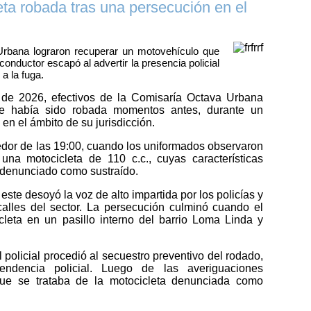
ta robada tras una persecución en el
Urbana lograron recuperar un motovehículo que
conductor escapó al advertir la presencia policial
a la fuga.
o de 2026, efectivos de la Comisaría Octava Urbana
ue había sido robada momentos antes, durante un
en el ámbito de su jurisdicción.
edor de las 19:00, cuando los uniformados observaron
na motocicleta de 110 c.c., cuyas características
o denunciado como sustraído.
, este desoyó la voz de alto impartida por los policías y
calles del sector. La persecución culminó cuando el
eta en un pasillo interno del barrio Loma Linda y
l policial procedió al secuestro preventivo del rodado,
ndencia policial. Luego de las averiguaciones
que se trataba de la motocicleta denunciada como